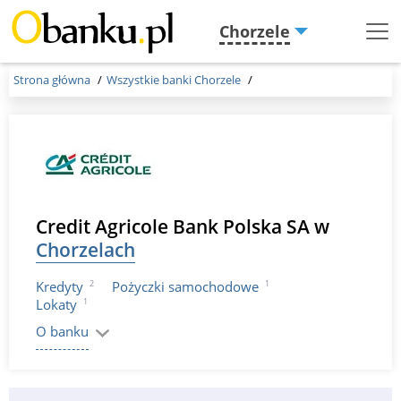
Chorzele
Menu
Burger
Strona główna
Wszystkie banki Chorzele
Credit Agricole Bank Polska SA w
Chorzelach
2
1
Kredyty
Pożyczki samochodowe
1
Lokaty
O banku