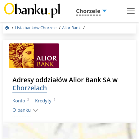
Chorzele
Menu
Burger
🏠
Lista banków Chorzele
Alior Bank
Adresy oddziałów Alior Bank SA w
Chorzelach
2
2
Konto
Kredyty
O banku