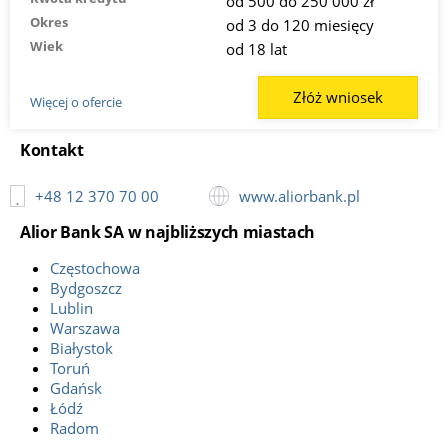
od 500 do 250 000 zł
Okres
od 3 do 120 miesięcy
Wiek
od 18 lat
Złóż wniosek
Więcej o ofercie
Kontakt
+48 12 370 70 00
www.aliorbank.pl
Alior Bank SA w najbliższych miastach
Częstochowa
Bydgoszcz
Lublin
Warszawa
Białystok
Toruń
Gdańsk
Łódź
Radom