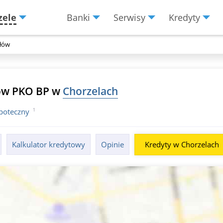
zele
Banki
Serwisy
Kredyty
Menu
Burger
ałów
łów PKO BP w
Chorzelach
1
ipoteczny
Kalkulator kredytowy
Opinie
Kredyty w Chorzelach