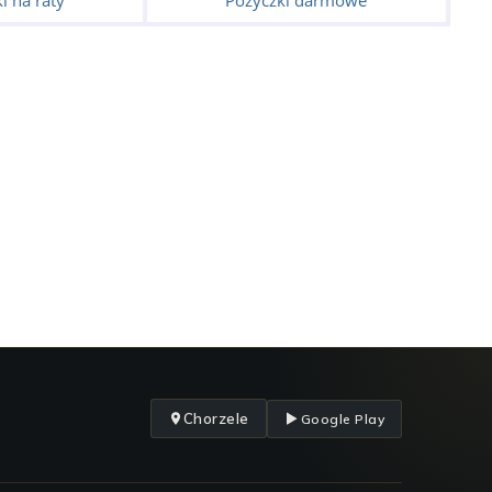
i na raty
Pożyczki darmowe
Chorzele
Google Play