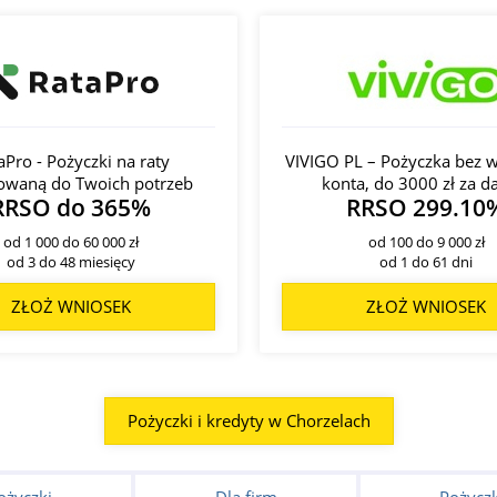
aPro - Pożyczki na raty
VIVIGO PL – Pożyczka bez w
owaną do Twoich potrzeb
konta, do 3000 zł za 
RRSO do 365%
RRSO 299.10
od 1 000 do 60 000 zł
od 100 do 9 000 zł
od 3 do 48 miesięcy
od 1 do 61 dni
ZŁOŻ WNIOSEK
ZŁOŻ WNIOSEK
Pożyczki i kredyty w Chorzelach