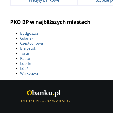
Kredyty bankowe
Szybkie p
PKO BP w najbliższych miastach
Bydgoszcz
Gdańsk
Częstochowa
Białystok
Toruń
Radom
Lublin
Łódź
Warszawa
PORTAL FINANSOWY POLSKI